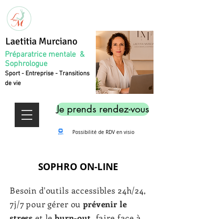
Laetitia Murciano
Préparatrice mentale &
Sophrologue
Sport - Entreprise - Transitions
de vie
Je prends rendez-vous
Possibilité de RDV en visio
SOPHRO ON-LINE
Besoin d'outils accessibles 24h/24,
7j/7 pour gérer ou
prévenir le
stress
et le
burn-out
, faire face à